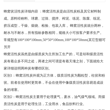
蜂窝状活性炭详细内容 ：蜂窝活性炭是由活性炭粉及其它材料制
成。原料经称料、球磨、过筛、搅拌、榨泥、练泥、陈腐、练泥、
挤压成型，干燥、煅烧、检验、包装入库 。蜂窝活性炭就分两种，
耐水与不耐水，所有指标参数相同，规格大小可按客户要求生产。
常规型有100*100*100mm,50*50*100mm,100*100*50mm(其它型都可
另开
蜂窝活性炭虽然是由煤质炭为主所加工生产的，可是却和煤质活性
炭有着众多不同之处，两者之间可谓是有着天壤之别，下面就给大
家详细说明两种炭有哪些区别。
区别1：蜂窝活性炭外观为正方体，煤质活性炭为颗粒型，柱状和粉
状。前者在使用时更简单，不会在使用中像煤质活性炭容易造成设
备的堵塞。
区别2：蜂窝活性炭主要用于处理废气，废水，油气煤气领域。而煤
质活性炭是用于处理生活，工业用水，食品饮料行业。