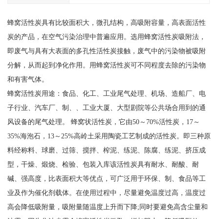
蜂窝活性炭具有比较面积大，微孔结构，高吸附容量，高表面活性
炭的产品，在空气污染治理中普遍应用。选用蜂窝活性炭吸附法，
即废气与具有大表面的多孔性活性炭接触，废气中的污染物被吸附
分解，从而起到净化作用。用蜂窝活性炭可不同程度去除的污染物
和有害气体。
蜂窝活性炭用途：食品、化工、工业尾气处理、机场、造船厂、电
子行业、汽车厂、制、、工业大厦、大型剧院等公共场合用到的通
风设备的尾气处理。 蜂窝状活性炭，它由50～70%活性炭，17～
35%海泡石，13～25%高岭土采用陶瓷工艺制成的活性炭。即三种原
料经称料、球磨、过筛、搅拌、榨泥、练泥、陈腐、练泥、挤压成
型，干燥、煅烧、检验、包装入库该活性炭具有耐水、耐酸、耐
碱、强高度，比表面积大等优点，可广泛用于环保、制、食品等工
业及作为催化剂载体。在使用过程中，尽量避免温度过高，温度过
高会降低吸附量，吸附量随温度上升而下降;同时要避免高含尘量和