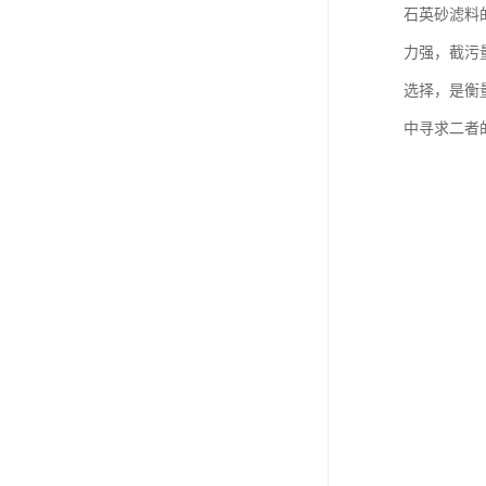
石英砂滤料
力强，截污
选择，是衡
中寻求二者