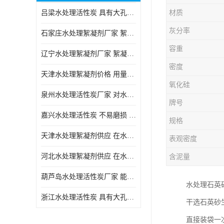
吕梁水处理活性炭 具有大孔结构 适用于多种水处理工艺和需求
材质
块状活性炭
灰分率
石家庄水处理絮凝剂厂家 絮凝速度快 便于后续的沉淀和过滤处理
容重
辽宁水处理絮凝剂厂家 絮凝效果好 使水质得到明显的改善
密度
天津水处理絮凝剂价格 用量相对较少 便于后续的沉淀和过滤处理
氧化硅
泉州水处理活性炭厂家 对水中的微小颗粒有较好的去除效果
牌号
嘉兴水处理活性炭 不易磨损 碎裂和粉化 能够吸附大分子有机物
规格
天津水处理絮凝剂供应 在水中的稳定性较好 絮凝速度快
表观密度
河北水处理絮凝剂供应 在水中的稳定性较好 用量相对较少
含泥量
葫芦岛水处理活性炭厂家 能够吸附大分子有机物 可再生能力较强
水处理石英
浙江水处理活性炭 具有大孔结构 具有较高的吸附能力
干选石英砂
直接装袋一