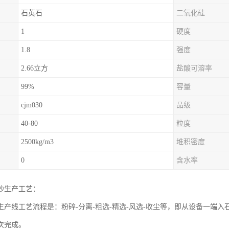
石英石
二氧化硅
1
硬度
1.8
强度
2.66立方
盐酸可溶率
99%
容量
cjm030
品级
40-80
粒度
2500kg/m3
堆积密度
0
含水率
砂生产工艺：
生产线工艺流程是：粉碎-分离-粗选-精选-风选-收尘等，即从设备一端
次完成。