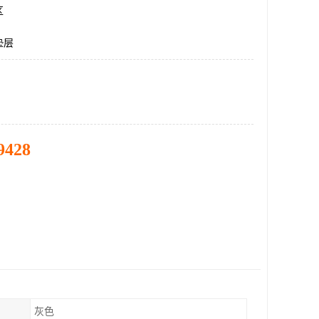
区
垫层
9428
灰色