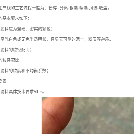
产线的工艺流程一般为：粉碎 -分离-粗选-精选-风选-收尘。
的基本要求如下：
砂滤料应为坚硬、密实的颗粒；
应呈乳白色或无色半透明状，且显无可觅的泥土、粉屑等杂质。
砂滤料的粒径配比；
的粒径配比
砂滤料的粒度和不均衡系数；
度表
砂滤料具体技术要求如下。