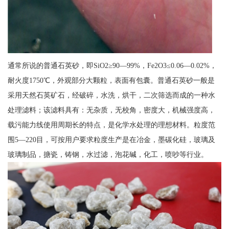
通常所说的普通石英砂，即SiO2≥90—99%，Fe2O3≤0.06—0.02%，
耐火度1750℃，外观部分大颗粒，表面有包囊。普通石英砂一般是
采用天然石英矿石，经破碎，水洗，烘干，二次筛选而成的一种水
处理滤料；该滤料具有：无杂质，无校角，密度大，机械强度高，
载污能力线使用周期长的特点，是化学水处理的理想材料。粒度范
围5—220目，可按用户要求粒度生产是在冶金，墨碳化硅，玻璃及
玻璃制品，搪瓷，铸钢，水过滤，泡花碱，化工，喷吵等行业。