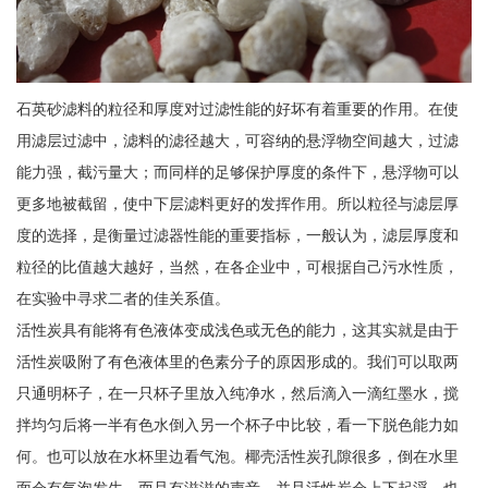
石英砂滤料的粒径和厚度对过滤性能的好坏有着重要的作用。在使
用滤层过滤中，滤料的滤径越大，可容纳的悬浮物空间越大，过滤
能力强，截污量大；而同样的足够保护厚度的条件下，悬浮物可以
更多地被截留，使中下层滤料更好的发挥作用。所以粒径与滤层厚
度的选择，是衡量过滤器性能的重要指标，一般认为，滤层厚度和
粒径的比值越大越好，当然，在各企业中，可根据自己污水性质，
在实验中寻求二者的佳关系值。
活性炭具有能将有色液体变成浅色或无色的能力，这其实就是由于
活性炭吸附了有色液体里的色素分子的原因形成的。我们可以取两
只通明杯子，在一只杯子里放入纯净水，然后滴入一滴红墨水，搅
拌均匀后将一半有色水倒入另一个杯子中比较，看一下脱色能力如
何。也可以放在水杯里边看气泡。椰壳活性炭孔隙很多，倒在水里
面会有气泡发生，而且有滋滋的声音，并且活性炭会上下起浮。也