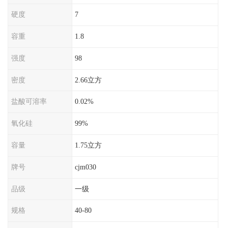
硬度
7
容重
1.8
强度
98
密度
2.66立方
盐酸可溶率
0.02%
氧化硅
99%
容量
1.75立方
牌号
cjm030
品级
一级
规格
40-80