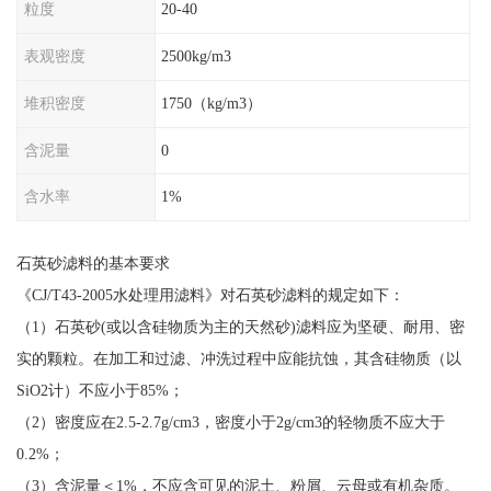
粒度
20-40
表观密度
2500kg/m3
堆积密度
1750（kg/m3）
含泥量
0
含水率
1%
石英砂滤料的基本要求
《CJ/T43-2005水处理用滤料》对石英砂滤料的规定如下：
（1）石英砂(或以含硅物质为主的天然砂)滤料应为坚硬、耐用、密
实的颗粒。在加工和过滤、冲洗过程中应能抗蚀，其含硅物质（以
SiO2计）不应小于85%；
（2）密度应在2.5-2.7g/cm3，密度小于2g/cm3的轻物质不应大于
0.2%；
（3）含泥量＜1%，不应含可见的泥土、粉屑、云母或有机杂质。