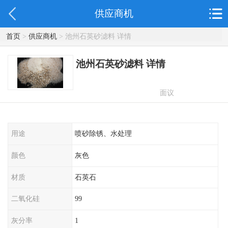
供应商机
首页
>
供应商机
> 池州石英砂滤料 详情
池州石英砂滤料 详情
面议
用途
喷砂除锈、水处理
颜色
灰色
材质
石英石
二氧化硅
99
灰分率
1