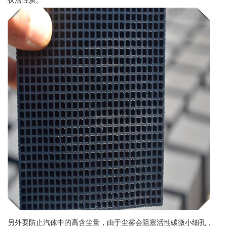
另外要防止汽体中的高含尘量，由于尘雾会阻塞活性碳微小细孔，