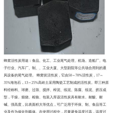
蜂窝活性炭用途：食品、化工、工业尾气处理、机场、造船厂、电
子行业、汽车厂、制、、工业大厦、大型剧院等公共场合用到的通
风设备的尾气处理。 蜂窝状活性炭，它由50～70%活性炭，17～
35%海泡石，13～25%高岭土采用陶瓷工艺制成的活性炭。即三种原
料经称料、球磨、过筛、搅拌、榨泥、练泥、陈腐、练泥、挤压成
型，干燥、煅烧、检验、包装入库该活性炭具有耐水、耐酸、耐
碱、强高度，比表面积大等优点，可广泛用于环保、制、食品等工
业及作为催化剂载体。在使用过程中，尽量避免温度过高，温度过