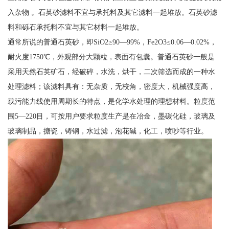
入杂物 。石英砂滤料不宜与承托料及其它滤料一起堆放。石英砂滤
料和砾石承托料不宜与其它材料一起堆放。
通常所说的普通石英砂，即SiO2≥90—99%，Fe2O3≤0.06—0.02%，
耐火度1750℃，外观部分大颗粒，表面有包囊。普通石英砂一般是
采用天然石英矿石，经破碎，水洗，烘干，二次筛选而成的一种水
处理滤料；该滤料具有：无杂质，无校角，密度大，机械强度高，
载污能力线使用周期长的特点，是化学水处理的理想材料。粒度范
围5—220目，可按用户要求粒度生产是在冶金，墨碳化硅，玻璃及
玻璃制品，搪瓷，铸钢，水过滤，泡花碱，化工，喷吵等行业。