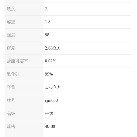
硬度
7
容重
1.8
强度
98
密度
2.66立方
盐酸可溶率
0.02%
氧化硅
99%
容量
1.75立方
牌号
cjm030
品级
一级
规格
40-80