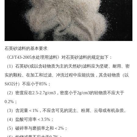
石英砂滤料的基本要求
《CJ/T43-2005水处理用滤料》对石英砂滤料的规定如下：
（1）石英砂(或以含硅物质为主的天然砂)滤料应为坚硬、耐用、密
实的颗粒。在加工和过滤、冲洗过程中应能抗蚀，其含硅物质（以
SiO2计）不应小于85%；
（2）密度应在2.5-2.7g/cm3，密度小于2g/cm3的轻物质不应大于
0.2%；
（3）含泥量＜1%，不应含可见的泥土、粉屑、云母或有机杂质。
（4）盐酸可溶率＜3.5%；
（5）破碎率与磨损率之和＜2%；
（6）灼烧减量不应大于0.7%；