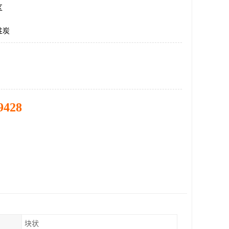
区
性炭
9428
块状