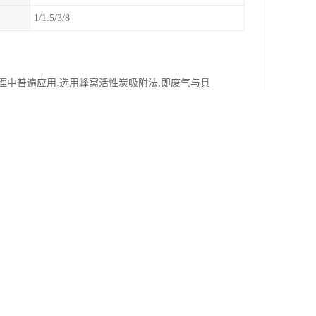
1/1.5/3/8
理中普遍应用.选用蜂窝活性炭吸附法,即废气与具
用.用蜂窝活性炭可不同程度去除的污染物有:苯
硫醇,二氯化硫,氨,一氯化碳,等.
处，两者之间可谓是有着天壤之别，下面就给大家
时更简单，不会在使用中像煤质活性炭容易造成设
处理生活，工业用水，食品饮料行业。
性炭为块状或颗粒状，用无纺布包装，活性炭不能