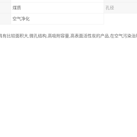
煤质
孔径
空气净化
具有比较面积大,微孔结构,高吸附容量,高表面活性炭的产品,在空气污染治
多孔性活性炭接触,废气中的污染物被吸附分解,椰壳活性炭从而起到净化作
乙酯,恶臭气体等.化学试剂浸渍处理后的改性蜂窝活性炭可去除:酸雾,碱雾,胺,
虽然是由煤质炭为主所加工生产的，可是却和煤质活性炭有着众多不同之
种炭有哪些区别。
窝活性炭外观为正方体，煤质活性炭为颗粒型，柱状和粉状。前者在使用
窝活性炭主要用于处理废气，废水，油气煤气领域。而煤质活性炭是用于
窝活性炭一个产品为一个整体，无需包装物，直接与空气接触。而煤质活
接触。