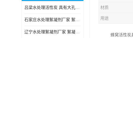
吕梁水处理活性炭 具有大孔结构 适用于多种水处理工艺和需求
材质
块状活性炭
用途
石家庄水处理絮凝剂厂家 絮凝速度快 便于后续的沉淀和过滤处理
辽宁水处理絮凝剂厂家 絮凝效果好 使水质得到明显的改善
蜂窝活性炭
天津水处理絮凝剂价格 用量相对较少 便于后续的沉淀和过滤处理
有大表面的
类,,乙酸,
泉州水处理活性炭厂家 对水中的微小颗粒有较好的去除效果
蜂窝活性炭
嘉兴水处理活性炭 不易磨损 碎裂和粉化 能够吸附大分子有机物
详细说明两
天津水处理絮凝剂供应 在水中的稳定性较好 絮凝速度快
区别1：蜂
河北水处理絮凝剂供应 在水中的稳定性较好 用量相对较少
备的堵塞。
葫芦岛水处理活性炭厂家 能够吸附大分子有机物 可再生能力较强
区别2：蜂
浙江水处理活性炭 具有大孔结构 具有较高的吸附能力
区别3：蜂
直接与空气