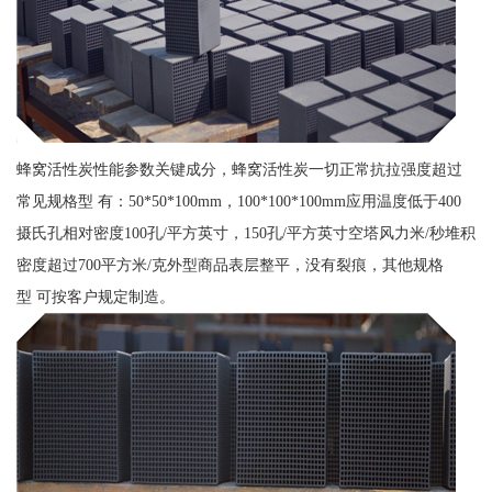
蜂窝活性炭性能参数关键成分，蜂窝活性炭一切正常抗拉强度超过
常见规格型 有：50*50*100mm，100*100*100mm应用温度低于400
摄氏孔相对密度100孔/平方英寸，150孔/平方英寸空塔风力米/秒堆积
密度超过700平方米/克外型商品表层整平，没有裂痕，其他规格
型 可按客户规定制造。