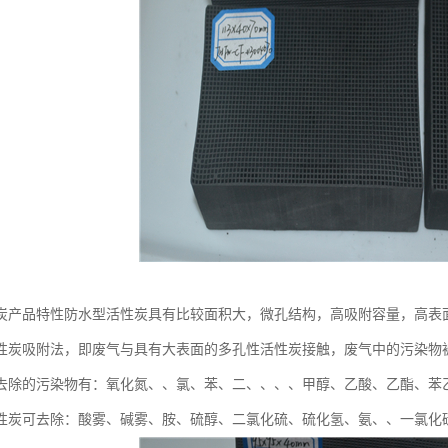
炭产品特性防水型活性炭具有比较面积大，微孔结构，高吸附容量，高表
性炭吸附法，即废气与具有大表面的多孔性活性炭接触，废气中的污染物
去除的污染物有：氧化氮、、氯、苯、二、、、、甲醇、乙酸、乙酯、苯
性炭可去除：酸雾、碱雾、胺、硫醇、二氯化硫、硫化氢、氨、、一氯化