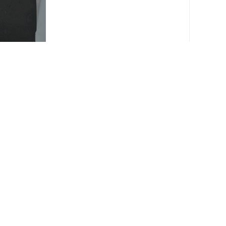
，材质及尺寸规格可按客户要求定做。常规
基础上增加了低温煅烧等工艺，产品各方面性能更加出众。
活性炭越酥松，相对密度也就会越轻，因此好的活
积大许多。