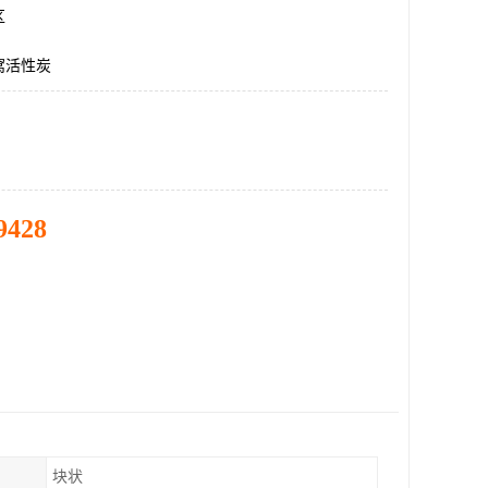
区
窝活性炭
9428
块状