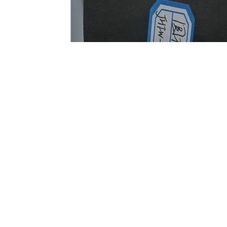
分两种，防水型与不防水型(也称耐水型与不耐水型)，所有指标参数相同
0*100mm,50*50*100mm。防水型蜂窝活性炭在不防水蜂窝活性炭的
性炭的吸附性能，只有尽可能多地在活性炭上制造孔隙结构，孔隙越多，
会比较轻，在同等重量包装的情况下，性能好的活性炭会比劣质活性炭体