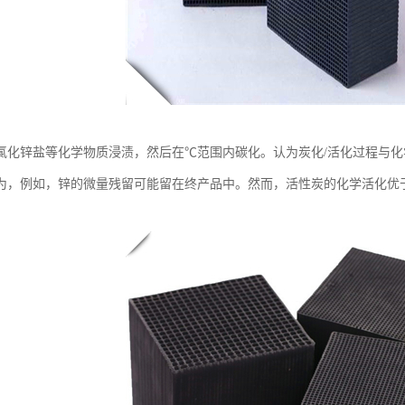
氯化锌盐等化学物质浸渍，然后在℃范围内碳化。认为炭化/活化过程与
为，例如，锌的微量残留可能留在终产品中。然而，活性炭的化学活化优