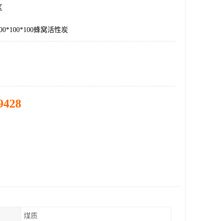
区
0*100*100蜂窝活性炭
9428
煤质