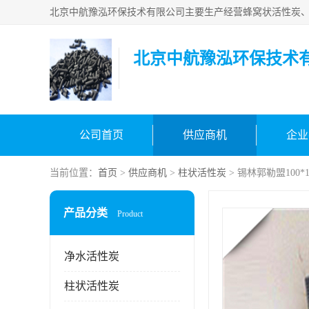
北京中航豫泓环保技术
公司首页
供应商机
企业
当前位置：
首页
>
供应商机
>
柱状活性炭
> 锡林郭勒盟100*
产品分类
Product
净水活性炭
柱状活性炭