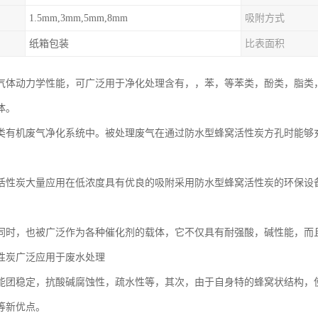
1.5mm,3mm,5mm,8mm
吸附方式
纸箱包装
比表面积
气体动力学性能，可广泛用于净化处理含有，，苯，等苯类，酚类，脂类
体。
类有机废气净化系统中。被处理废气在通过防水型蜂窝活性炭方孔时能够充分
活性炭大量应用在低浓度具有优良的吸附采用防水型蜂窝活性炭的环保设
同时，也被广泛作为各种催化剂的载体，它不仅具有耐强酸，碱性能，而
性炭广泛应用于废水处理
能团稳定，抗酸碱腐蚀性，疏水性等，其次，由于自身特的蜂窝状结构，
等新优点。