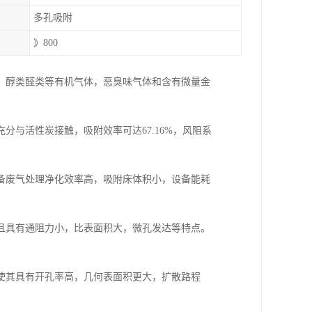
多孔吸附
》800
，醇类醛类等有机气体，恶臭味气体和含有微量金
与活性炭接触，吸附效率可达67.16%，风阻系
备废气处理净化效率高，吸附床体积小，设备能耗
且具有通阻力小，比表面积大，微孔发达等特点。
使其具有开孔率高，几何表面积更大，扩散路程