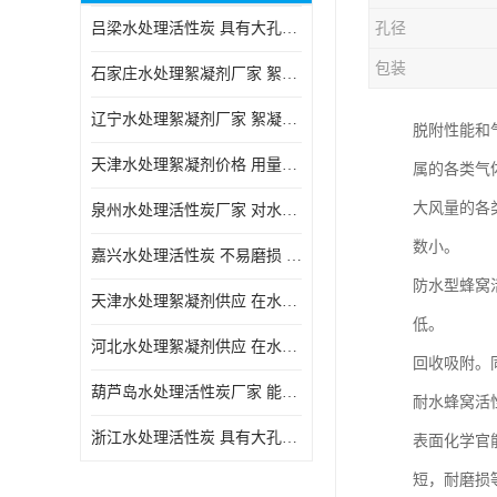
吕梁水处理活性炭 具有大孔结构 适用于多种水处理工艺和需求
孔径
块状活性炭
包装
石家庄水处理絮凝剂厂家 絮凝速度快 便于后续的沉淀和过滤处理
辽宁水处理絮凝剂厂家 絮凝效果好 使水质得到明显的改善
脱附性能和
天津水处理絮凝剂价格 用量相对较少 便于后续的沉淀和过滤处理
属的各类气
大风量的各
泉州水处理活性炭厂家 对水中的微小颗粒有较好的去除效果
数小。
嘉兴水处理活性炭 不易磨损 碎裂和粉化 能够吸附大分子有机物
防水型蜂窝
天津水处理絮凝剂供应 在水中的稳定性较好 絮凝速度快
低。
河北水处理絮凝剂供应 在水中的稳定性较好 用量相对较少
回收吸附。
葫芦岛水处理活性炭厂家 能够吸附大分子有机物 可再生能力较强
耐水蜂窝活
浙江水处理活性炭 具有大孔结构 具有较高的吸附能力
表面化学官
短，耐磨损