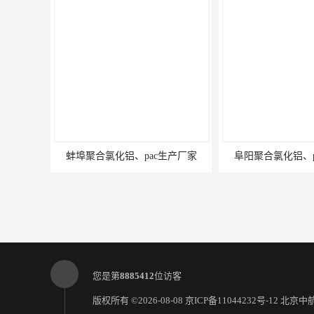
蚌埠聚合氯化铝、pac生产厂家
阜阳聚合氯化铝、p
您是第
8885412
位访客
版权所有 ©2026-08-08
京ICP备11044232号-12
北京中