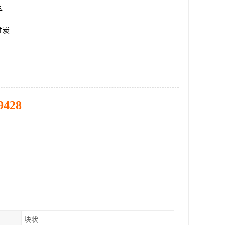
区
性炭
9428
块状