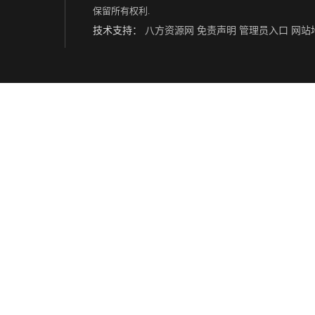
保留所有权利.
技术支持：
八方资源网
免责声明
管理员入口
网站
安徽聚合氯化铝、pac生产厂家
苏州聚合氯化铝、p
赤峰蜂窝、方块活性炭生产出售
遵化蜂窝、方块活