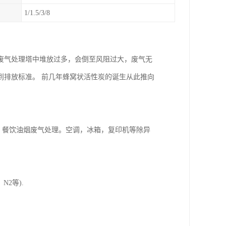
1/1.5/3/8
废气处理塔中堆放过多，会倒至风阻过大，废气无
到排放标准。 前几年蜂窝状活性炭的诞生从此推向
，餐饮油烟废气处理。空调，冰箱，复印机等除异
2等).