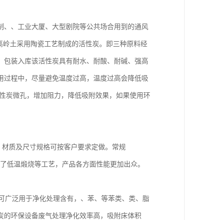
制、、工业大厦、大型剧院等公共场合用到的通风
25%高岭土采用陶瓷工艺制成的活性炭。即三种原料经
、包装入库该活性炭具有耐水、耐酸、耐碱、强高
用过程中，尽量避免温度过高，温度过高会降低吸
活性炭微孔，增加阻力，降低吸附效果，如果使用环
，材质及尺寸规格可按客户要求定做。常规
基础上增加了低温煅烧等工艺，产品各方面性能更加出众。
，可广泛用于净化处理含有，、苯、等苯类、类、脂
炭的环保设备废气处理净化效率高，吸附床体积