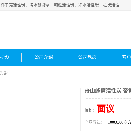
北京中航豫泓环保技术有限公司主要生产经营蜂窝状活性炭、椰子壳活性炭、污水絮凝剂、颗粒活性炭、净水活性炭、柱状活性炭等水处理和空气净化产品，品质信赖、服务保障。是您理想的合作伙伴。欢迎来电咨询！
有限公司
视频
公司介绍
公司动态
客
 咨询
舟山蜂窝活性炭 咨
面议
价格：
产品数量：
10000.00立