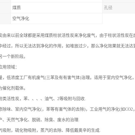
煤质
孔径
空气净化
炭由来以前全球都是采用煤质柱状活性炭来净化废气，由于柱状活性炭在
中经过，所以无法达到净化的作用，如堆放过少，那么净化效果就无法达
另一个新阶段。
应用领域：
量，低浓度工厂有机废气(三苯及有有害气体)治理。适用于室内空气净化
为催化剂载体。
附类活性炭，苯、、、、油气、2等吸附与回收.
除味、室内空气净化(，苯等有害气体的去除)，工业用气的净化(如CO2，N
产、天然气净化、脱硫、除臭、废水的治理.
气吸附，硫化物吸附，蒸汽的去除、降低戴奥辛的生成.