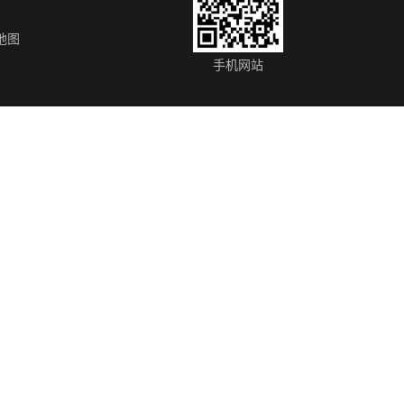
地图
ac生产厂家
无锡聚合氯化铝、pac生产厂家
常州聚合氯化
手机网站
性炭生产出售
德州碳分子筛-CMS
济南碳分