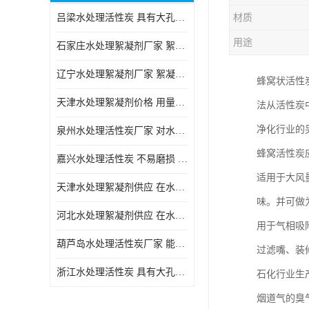
吕梁水处理活性炭 具有大孔结构 适用于多种水处理工艺和需求
材质
块状活性炭
用途
石家庄水处理絮凝剂厂家 絮凝速度快 便于后续的沉淀和过滤处理
辽宁水处理絮凝剂厂家 絮凝效果好 使水质得到明显的改善
蜂窝状活性
天津水处理絮凝剂价格 用量相对较少 便于后续的沉淀和过滤处理
法从活性炭
净化行业的
泉州水处理活性炭厂家 对水中的微小颗粒有较好的去除效果
蜂窝活性炭
嘉兴水处理活性炭 不易磨损 碎裂和粉化 能够吸附大分子有机物
适用于大风
天津水处理絮凝剂供应 在水中的稳定性较好 絮凝速度快
味。并可做
河北水处理絮凝剂供应 在水中的稳定性较好 用量相对较少
用于气相吸
葫芦岛水处理活性炭厂家 能够吸附大分子有机物 可再生能力较强
过滤嘴、装修
浙江水处理活性炭 具有大孔结构 具有较高的吸附能力
石化行业生
烟道气的臭