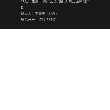
地址：北京市 通州区 永顺街道 焦王庄朝阳北
路
铝、pac生产厂家
镇江聚合氯化铝、pac生产厂家
联系人：李
先生
（经理）
微信帐号：1761153547
子筛-CMS
山东碳分子筛-CMS