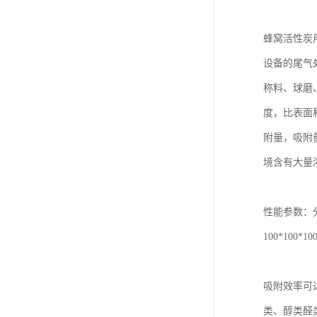
蜂窝活性炭
设备的尾气处
称料、球磨
度，比表面
附量，吸附
境含有大量
性能参数：
100*10
吸附效率可
类、醇类醛