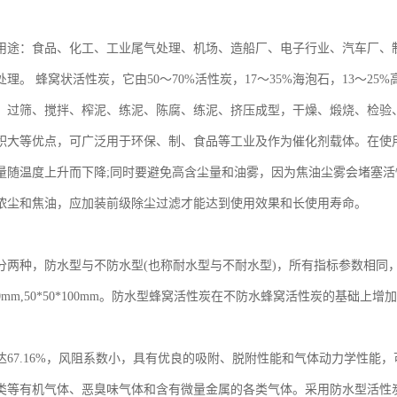
用途：食品、化工、工业尾气处理、机场、造船厂、电子行业、汽车厂、
理。 蜂窝状活性炭，它由50～70%活性炭，17～35%海泡石，13～
、过筛、搅拌、榨泥、练泥、陈腐、练泥、挤压成型，干燥、煅烧、检验
积大等优点，可广泛用于环保、制、食品等工业及作为催化剂载体。在使
量随温度上升而下降;同时要避免高含尘量和油雾，因为焦油尘雾会堵塞
浓尘和焦油，应加装前级除尘过滤才能达到使用效果和长使用寿命。
分两种，防水型与不防水型(也称耐水型与不耐水型)，所有指标参数相同
0*100mm,50*50*100mm。防水型蜂窝活性炭在不防水蜂窝活性炭的
达67.16%，风阻系数小，具有优良的吸附、脱附性能和气体动力学性能
类等有机气体、恶臭味气体和含有微量金属的各类气体。采用防水型活性