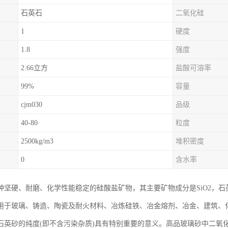
石英石
二氧化硅
1
硬度
1.8
强度
2.66立方
盐酸可溶率
99%
容量
cjm030
品级
40-80
粒度
2500kg/m3
堆积密度
0
含水率
种坚硬、耐磨、化学性能稳定的硅酸盐矿物，其主要矿物成分是SiO2，
用于玻璃、铸造、陶瓷及耐火材料、冶炼硅铁、冶金熔剂、冶金、建筑、
石英砂的纯度(即不含污染杂质)具有特别重要的意义。高品玻璃砂中二氧