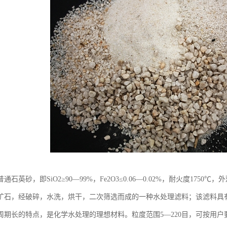
通石英砂，即SiO2≥90—99%，Fe2O3≤0.06—0.02%，耐火度17
矿石，经破碎，水洗，烘干，二次筛选而成的一种水处理滤料；该滤料具
周期长的特点，是化学水处理的理想材料。粒度范围5—220目，可按用