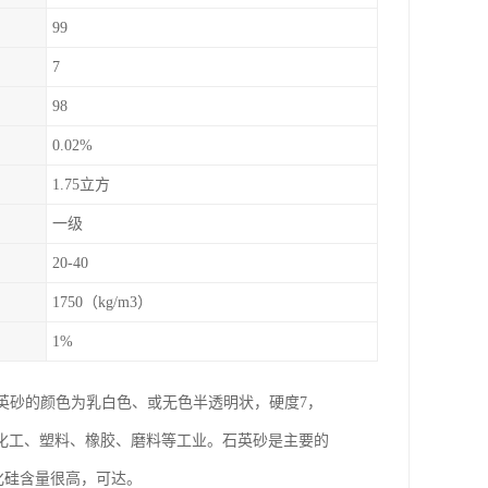
99
7
98
0.02%
1.75立方
一级
20-40
1750（kg/m3）
1%
石英砂的颜色为乳白色、或无色半透明状，硬度7，
化工、塑料、橡胶、磨料等工业。石英砂是主要的
化硅含量很高，可达。