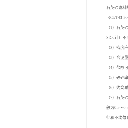
石英砂滤料
《CJ/T4
（1）石英
SiO2计）
（2）密度应在
（3）含泥
（4）盐酸可
（5）破碎
（6）灼烧减
（7）石英
般为0.5
径和不均匀