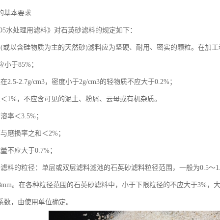
的基本要求
3-2005水处理用滤料》对石英砂滤料的规定如下：
砂(或以含硅物质为主的天然砂)滤料应为坚硬、耐用、密实的颗粒。在加
不应小于85%；
2.5-2.7g/cm3，密度小于2g/cm3的轻物质不应大于0.2%；
量＜1%，不应含可见的泥土、粉屑、云母或有机杂质。
溶率＜3.5%；
率与磨损率之和＜2%；
量不应大于0.7%；
砂滤料的粒径：单层或双层滤料滤池的石英砂滤料粒径范围，一般为0.5～1
～0.8mm。在各种粒径范围的石英砂滤料中，小于下限粒径的不应大于3%
系数，由使用单位确定。