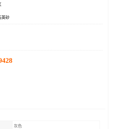
区
石英砂
9428
灰色