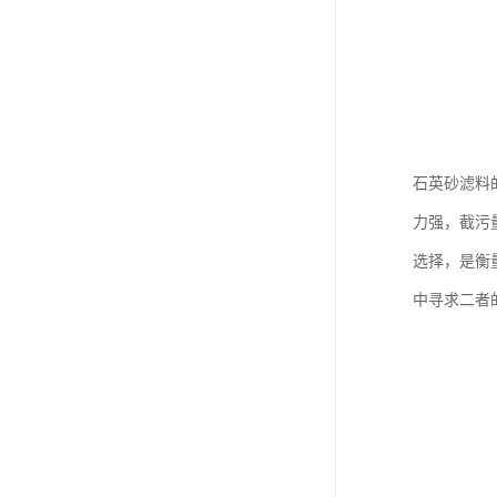
石英砂滤料
力强，截污
选择，是衡
中寻求二者