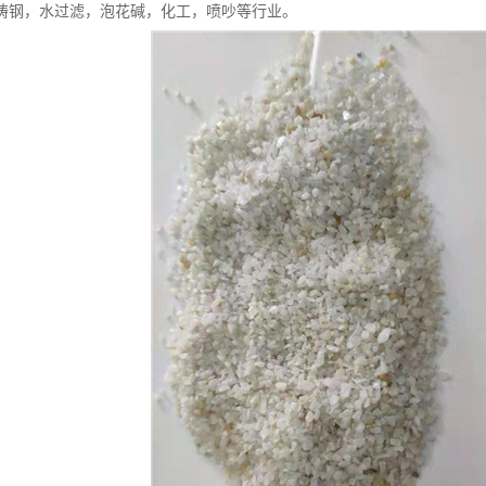
铸钢，水过滤，泡花碱，化工，喷吵等行业。