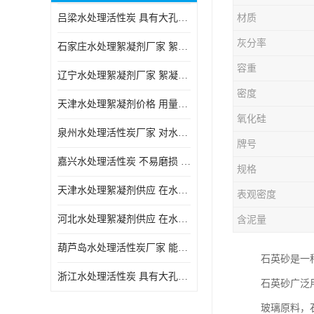
吕梁水处理活性炭 具有大孔结构 适用于多种水处理工艺和需求
材质
块状活性炭
灰分率
石家庄水处理絮凝剂厂家 絮凝速度快 便于后续的沉淀和过滤处理
容重
辽宁水处理絮凝剂厂家 絮凝效果好 使水质得到明显的改善
密度
天津水处理絮凝剂价格 用量相对较少 便于后续的沉淀和过滤处理
氧化硅
泉州水处理活性炭厂家 对水中的微小颗粒有较好的去除效果
牌号
嘉兴水处理活性炭 不易磨损 碎裂和粉化 能够吸附大分子有机物
规格
天津水处理絮凝剂供应 在水中的稳定性较好 絮凝速度快
表观密度
河北水处理絮凝剂供应 在水中的稳定性较好 用量相对较少
含泥量
葫芦岛水处理活性炭厂家 能够吸附大分子有机物 可再生能力较强
石英砂是一
浙江水处理活性炭 具有大孔结构 具有较高的吸附能力
石英砂广泛
玻璃原料，