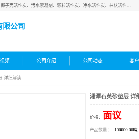
北京中航豫泓环保技术有限公司主要生产经营蜂窝状活性炭、椰子壳活性炭、污水絮凝剂、颗粒活性炭、净水活性炭、柱状活性炭等水处理和空气净化产品，品质信赖、服务保障。是您理想的合作伙伴。欢迎来电咨询！
有限公司
视频
公司介绍
公司动态
客
层 详细解读
湘潭石英砂垫层 详
面议
价格：
产品数量：
100000.00吨