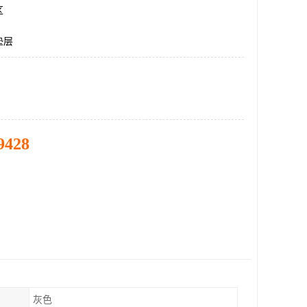
区
垫层
9428
灰色