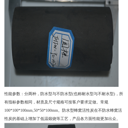
性能参数：分两种，防水型与不防水型(也称耐水型与不耐水型)，所
有指标参数相同，材质及尺寸规格可按客户要求定做。常规
100*100*100mm,50*50*100mm。防水型蜂窝活性炭在不防水蜂窝活
性炭的基础上增加了低温煅烧等工艺，产品各方面性能更加出众。