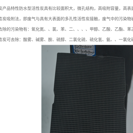
炭产品特性防水型活性炭具有比较面积大，微孔结构，高吸附容量，高表
性炭吸附法，即废气与具有大表面的多孔性活性炭接触，废气中的污染物
去除的污染物有：氧化氮、、氯、苯、二、、、、甲醇、乙酸、乙酯、苯
性炭可去除：酸雾、碱雾、胺、硫醇、二氯化硫、硫化氢、氨、、一氯化