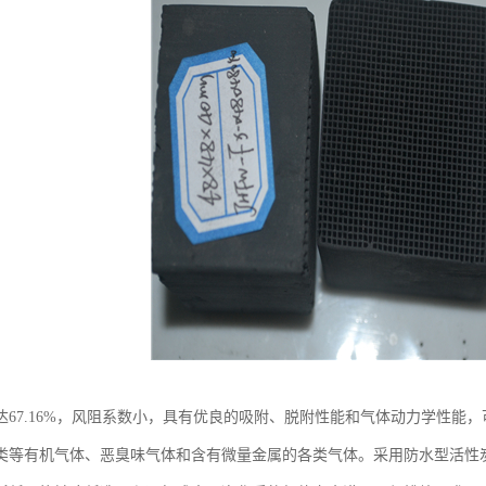
达67.16%，风阻系数小，具有优良的吸附、脱附性能和气体动力学性能
类等有机气体、恶臭味气体和含有微量金属的各类气体。采用防水型活性