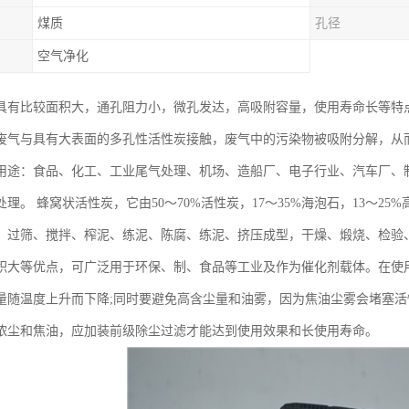
煤质
孔径
空气净化
具有比较面积大，通孔阻力小，微孔发达，高吸附容量，使用寿命长等特
废气与具有大表面的多孔性活性炭接触，废气中的污染物被吸附分解，从
用途：食品、化工、工业尾气处理、机场、造船厂、电子行业、汽车厂、
理。 蜂窝状活性炭，它由50～70%活性炭，17～35%海泡石，13～
、过筛、搅拌、榨泥、练泥、陈腐、练泥、挤压成型，干燥、煅烧、检验
积大等优点，可广泛用于环保、制、食品等工业及作为催化剂载体。在使
量随温度上升而下降;同时要避免高含尘量和油雾，因为焦油尘雾会堵塞
浓尘和焦油，应加装前级除尘过滤才能达到使用效果和长使用寿命。