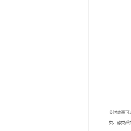
吸附效率可
类、醇类醛