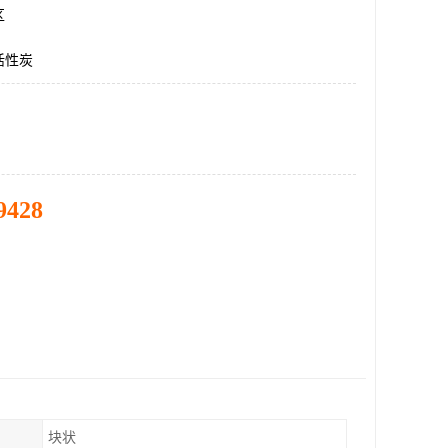
区
活性炭
9428
块状