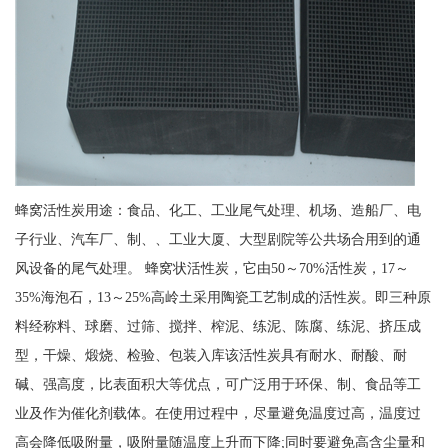
蜂窝活性炭用途：食品、化工、工业尾气处理、机场、造船厂、电
子行业、汽车厂、制、、工业大厦、大型剧院等公共场合用到的通
风设备的尾气处理。 蜂窝状活性炭，它由50～70%活性炭，17～
35%海泡石，13～25%高岭土采用陶瓷工艺制成的活性炭。即三种原
料经称料、球磨、过筛、搅拌、榨泥、练泥、陈腐、练泥、挤压成
型，干燥、煅烧、检验、包装入库该活性炭具有耐水、耐酸、耐
碱、强高度，比表面积大等优点，可广泛用于环保、制、食品等工
业及作为催化剂载体。在使用过程中，尽量避免温度过高，温度过
高会降低吸附量，吸附量随温度上升而下降;同时要避免高含尘量和