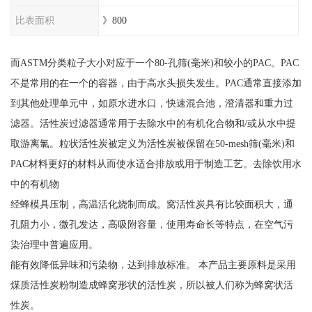
比表面积
》800
而ASTM分类粒子大小对应于一个80-孔筛(毫米)和较小的PAC。PAC
不是常用的在一个的容器，由于高水头损失发生。PAC通常直接添加
到其他处理单元中，如原水进水口，快速混合池，澄清器和重力过
滤器。活性炭过滤器通常用于去除水中的有机化合物和/或从水中提
取游离氯。粒状活性炭被定义为活性炭被保留在50-mesh筛(毫米)和
PAC材料更好的材料从而使水适合排放或用于制造工艺。去除饮用水
中的有机物
经蜂模具压制，高温活化烧制而成。窝活性炭具有比较面积大，通
孔阻力小，微孔发达，高吸附容量，使用寿命长等特点，在空气污
染治理中普遍应用。
能有效降低异味和污染物，达到排放标准。 本产品主要原料是采用
煤质活性炭粉制造成蜂窝形状的活性炭，所以被人们称为蜂窝状活
性炭。