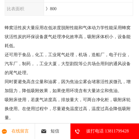
比表面积
》800
蜂窝活性炭大量应用在低浓度脱附性能和气体动力学性能采用蜂窝
状活性炭的环保设备废气处理净化效率高，吸附床体积小，设备能
耗低。
还可用于食品，化工，工业尾气处理，机场，造船厂，电子行业，
汽车厂，制药，，工业大厦，大型剧院等公共场合用到的通风设备
的尾气处理。
同时要避免高含尘量和油雾，因为焦油尘雾会堵塞活性炭微孔，增
加阻力，降低吸附效果，如果使用环境含有大量浓尘和焦油。
吸附床使用，若废气浓度高，排放量大，可两台净化柜，吸附床轮
换使用。在使用过程中，尽量避免温度过高，温度过高会降低吸附
量。
可直接使用或置入净化柜吸附量随温度上升而下降应加装前级除尘
在线留言
短信
拔打电话 13811799428
过滤才能达到使用效果和使用寿命。