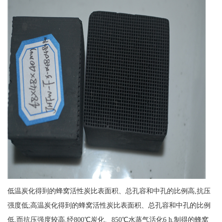
低温炭化得到的蜂窝活性炭比表面积、总孔容和中孔的比例高,抗压
强度低;高温炭化得到的蜂窝活性炭比表面积、总孔容和中孔的比例
低,而抗压强度较高.经800℃炭化、850℃水蒸气活化6 h,制得的蜂窝