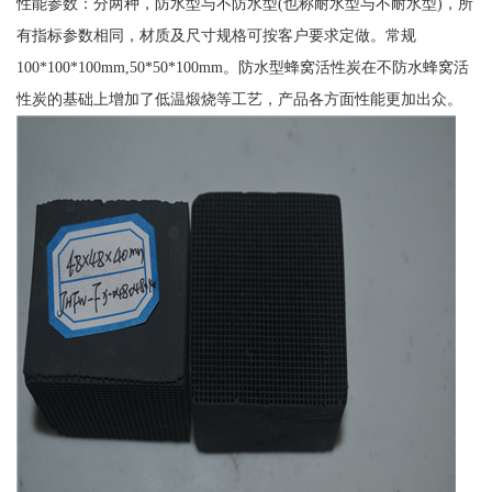
性能参数：分两种，防水型与不防水型(也称耐水型与不耐水型)，所
有指标参数相同，材质及尺寸规格可按客户要求定做。常规
100*100*100mm,50*50*100mm。防水型蜂窝活性炭在不防水蜂窝活
性炭的基础上增加了低温煅烧等工艺，产品各方面性能更加出众。