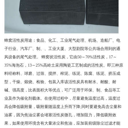
蜂窝活性炭用途：食品、化工、工业尾气处理、机场、造船厂、电
子行业、汽车厂、制、、工业大厦、大型剧院等公共场合用到的通
风设备的尾气处理。 蜂窝状活性炭，它由50～70%活性炭，17～
35%海泡石，13～25%高岭土采用陶瓷工艺制成的活性炭。即三种原
料经称料、球磨、过筛、搅拌、榨泥、练泥、陈腐、练泥、挤压成
型，干燥、煅烧、检验、包装入库该活性炭具有耐水、耐酸、耐
碱、强高度，比表面积大等优点，可广泛用于环保、制、食品等工
业及作为催化剂载体。在使用过程中，尽量避免温度过高，温度过
高会降低吸附量，吸附量随温度上升而下降;同时要避免高含尘量和
油雾，因为焦油尘雾会堵塞活性炭微孔，增加阻力，降低吸附效
果，如果使用环境含有大量浓尘和焦油，应加装前级除尘过滤才能