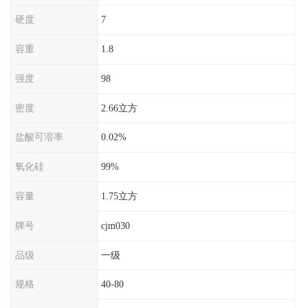
硬度
7
容重
1.8
强度
98
密度
2.66立方
盐酸可溶率
0.02%
氧化硅
99%
容量
1.75立方
牌号
cjm030
品级
一级
规格
40-80