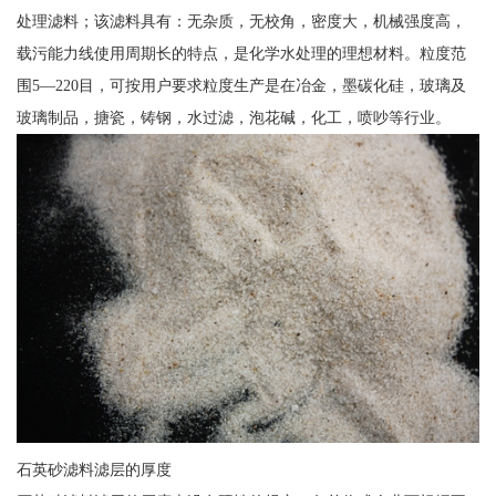
处理滤料；该滤料具有：无杂质，无校角，密度大，机械强度高，
载污能力线使用周期长的特点，是化学水处理的理想材料。粒度范
围5—220目，可按用户要求粒度生产是在冶金，墨碳化硅，玻璃及
玻璃制品，搪瓷，铸钢，水过滤，泡花碱，化工，喷吵等行业。
石英砂滤料滤层的厚度