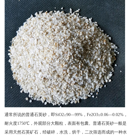
通常所说的普通石英砂，即SiO2≥90—99%，Fe2O3≤0.06—0.02%，
耐火度1750℃，外观部分大颗粒，表面有包囊。普通石英砂一般是
采用天然石英矿石，经破碎，水洗，烘干，二次筛选而成的一种水