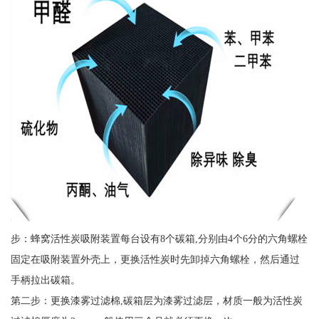
步：蜂窝活性炭吸附装置每台设有8个碳箱,分别由4个6分的六角螺栓
固定在吸附装置外壳上，更换活性炭时先卸掉六角螺栓，然后通过
手柄拉出碳箱。
第二步：更换漆雾过滤棉,碳箱层为漆雾过滤层，材质一般为活性炭