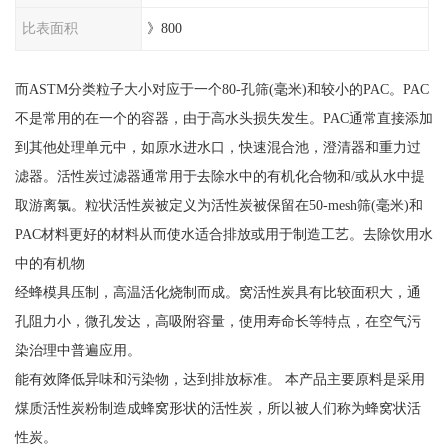
比表面积
》800
而ASTM分类粒子大小对应于一个80-孔筛(毫米)和较小的PAC。PAC
不是常用的在一个的容器，由于高水头损失发生。PAC通常直接添加
到其他处理单元中，如原水进水口，快速混合池，澄清器和重力过
滤器。活性炭过滤器通常用于去除水中的有机化合物和/或从水中提
取游离氯。粒状活性炭被定义为活性炭被保留在50-mesh筛(毫米)和
PAC材料更好的材料从而使水适合排放或用于制造工艺。去除饮用水
中的有机物
经蜂模具压制，高温活化烧制而成。窝活性炭具有比较面积大，通
孔阻力小，微孔发达，高吸附容量，使用寿命长等特点，在空气污
染治理中普遍应用。
能有效降低异味和污染物，达到排放标准。 本产品主要原料是采用
煤质活性炭粉制造成蜂窝形状的活性炭，所以被人们称为蜂窝状活
性炭。