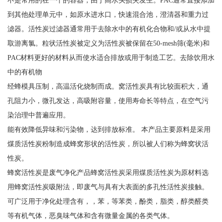
到其他处理单元中，如原水进水口，快速混合池，澄清器和重力过
滤器。活性炭过滤器通常用于去除水中的有机化合物和/或从水中提
取游离氯。粒状活性炭被定义为活性炭被保留在50-mesh筛(毫米)和
PAC材料更好的材料从而使水适合排放或用于制造工艺。去除饮用水
中的有机物
经蜂模具压制，高温活化烧制而成。窝活性炭具有比较面积大，通
孔阻力小，微孔发达，高吸附容量，使用寿命长等特点，在空气污
染治理中普遍应用。
能有效降低异味和污染物，达到排放标准。 本产品主要原料是采用
煤质活性炭粉制造成蜂窝形状的活性炭，所以被人们称为蜂窝状活
性炭。
蜂窝活性炭是废气净化产品蜂窝活性炭采用煤质活性炭为原材料选
用蜂窝活性炭吸附法，即废气与具有大表面的多孔性活性炭接触。
可广泛用于净化处理含有，，苯，等苯类，酚类，脂类，醇类醛类
等有机气体，恶臭味气体和含有微量金属的各类气体。