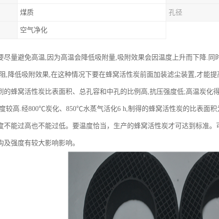
煤质
孔径
空气净化
要尽量避免高温,因为高温会降低吸附量,吸附效果会因温度上升而下降.同
风阻,降低吸附效果,在这种情况下要在蜂窝活性炭前面加装滤尘装置,才能提
到的蜂窝活性炭比表面积、总孔容和中孔的比例高,抗压强度低;高温炭化
较高.经800℃炭化、850℃水蒸气活化6 h,制得的蜂窝活性炭的比表面积为669
度不能过高也不能过低。要温度恰当，生产的蜂窝活性炭才可达到标准。
构及强度有较大影响影响。