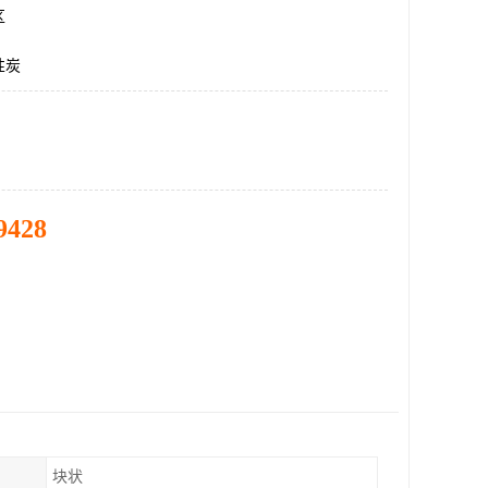
区
性炭
9428
块状