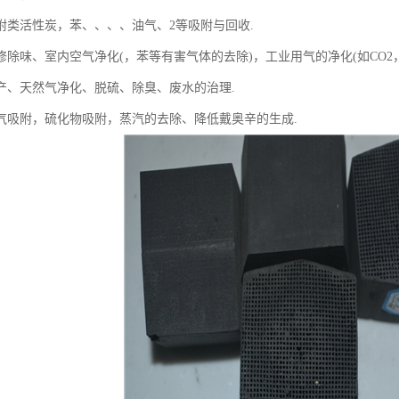
附类活性炭，苯、、、、油气、2等吸附与回收.
除味、室内空气净化(，苯等有害气体的去除)，工业用气的净化(如CO2，N
产、天然气净化、脱硫、除臭、废水的治理.
气吸附，硫化物吸附，蒸汽的去除、降低戴奥辛的生成.