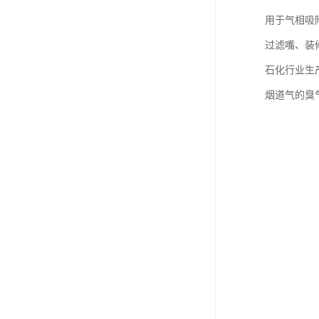
用于气相吸
过滤嘴、装修
石化行业生
烟道气的臭