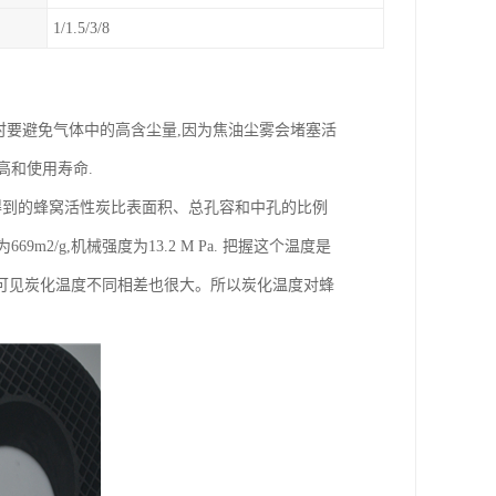
1/1.5/3/8
时要避免气体中的高含尘量,因为焦油尘雾会堵塞活
高和使用寿命.
得到的蜂窝活性炭比表面积、总孔容和中孔的比例
m2/g,机械强度为13.2 M Pa. 把握这个温度是
可见炭化温度不同相差也很大。所以炭化温度对蜂