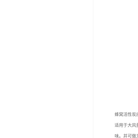
蜂窝活性炭
适用于大风
味。并可做