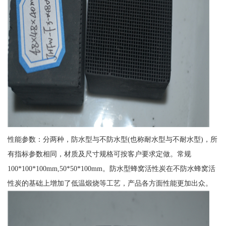
性能参数：分两种，防水型与不防水型(也称耐水型与不耐水型)，所
有指标参数相同，材质及尺寸规格可按客户要求定做。常规
100*100*100mm,50*50*100mm。防水型蜂窝活性炭在不防水蜂窝活
性炭的基础上增加了低温煅烧等工艺，产品各方面性能更加出众。