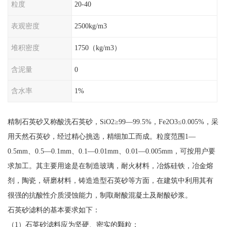
粒度
20-40
表观密度
2500kg/m3
堆积密度
1750（kg/m3）
含泥量
0
含水率
1%
精制石英砂又称酸洗石英砂，SiO2≥99—99.5%，Fe2O3≤0.005%，采
用天然石英砂，经过精心挑选，精细加工而成。粒度范围1—
0.5mm、0.5—0.1mm、0.1—0.01mm、0.01—0.005mm，可按用户要
求加工。其主要用途是在制造玻璃，耐火材料，冶炼硅铁，冶金熔
剂，陶瓷，研磨材料，铸造造型石英砂等方面，在建筑中利用其有
很强的抗酸性介质浸蚀能力，制取耐酸混凝土及耐酸砂浆。
石英砂滤料的基本要求如下：
（1）石英砂滤料应为坚硬、密实的颗粒；