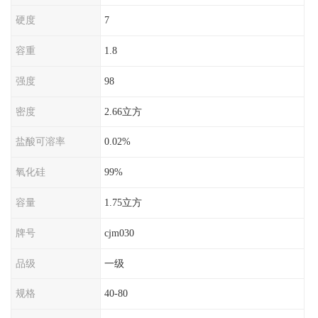
硬度
7
容重
1.8
强度
98
密度
2.66立方
盐酸可溶率
0.02%
氧化硅
99%
容量
1.75立方
牌号
cjm030
品级
一级
规格
40-80