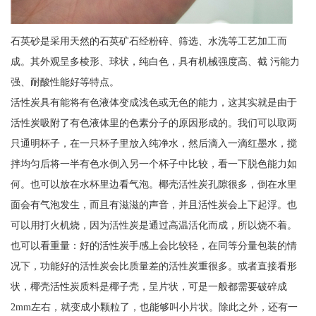
石英砂是采用天然的石英矿石经粉碎、筛选、水洗等工艺加工而
成。其外观呈多棱形、球状，纯白色，具有机械强度高、截 污能力
强、耐酸性能好等特点。
活性炭具有能将有色液体变成浅色或无色的能力，这其实就是由于
活性炭吸附了有色液体里的色素分子的原因形成的。我们可以取两
只通明杯子，在一只杯子里放入纯净水，然后滴入一滴红墨水，搅
拌均匀后将一半有色水倒入另一个杯子中比较，看一下脱色能力如
何。也可以放在水杯里边看气泡。椰壳活性炭孔隙很多，倒在水里
面会有气泡发生，而且有滋滋的声音，并且活性炭会上下起浮。也
可以用打火机烧，因为活性炭是通过高温活化而成，所以烧不着。
也可以看重量：好的活性炭手感上会比较轻，在同等分量包装的情
况下，功能好的活性炭会比质量差的活性炭重很多。或者直接看形
状，椰壳活性炭质料是椰子壳，呈片状，可是一般都需要破碎成
2mm左右，就变成小颗粒了，也能够叫小片状。除此之外，还有一