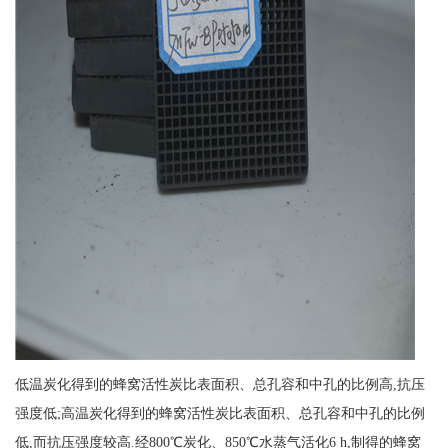
低温炭化得到的蜂窝活性炭比表面积、总孔容和中孔的比例高,抗压
强度低;高温炭化得到的蜂窝活性炭比表面积、总孔容和中孔的比例
低,而抗压强度较高.经800℃炭化、850℃水蒸气活化6 h,制得的蜂窝