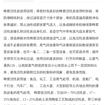
蜂窝活性炭使用说明：将密封包装好的蜂窝活性炭使用时拆箱，将
防潮蜡纸剥去，按过滤容器尺寸挨个摆放，堆积高度越高吸附净化
效果越好。禁止油性或胶状雾气进入，以免成糊状有机物堵塞蜂窝
活性炭微孔和活性炭自身孔径。若是空气中带有蒸汽或水雾状气
流，请选择耐水性蜂窝活性炭摆放进气上游，以免活性炭遇潮粉碎
造成不必要的拆装费用。尾气排放量和气浓量根据实际数据测算安
置设备容量，也可一备二，二备一安置设备，也可双器并用，循环
并用等方法净化过滤。使用后的废炭拆卸：打开封闭舱盖，让废气
通风12h，让残留废气彻底挥发后小心按层从上而下一层层拆卸出
来，避免活性炭吸附过后的松裂粉碎现象，避免造身危险。
蜂窝活性炭用途：食品、化工、工业尾气处理、机场、造船厂、电
子行业、汽车厂、制、、工业大厦、大型剧院等公共场合用到的通
风设备的尾气处理。 蜂窝状活性炭，它由50～70%活性炭，17～
35%海泡石，13～25%高岭土采用陶瓷工艺制成的活性炭。即三种原