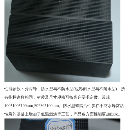
性能参数：分两种，防水型与不防水型(也称耐水型与不耐水型)，所
有指标参数相同，材质及尺寸规格可按客户要求定做。常规
100*100*100mm,50*50*100mm。防水型蜂窝活性炭在不防水蜂窝活
性炭的基础上增加了低温煅烧等工艺，产品各方面性能更加出众。