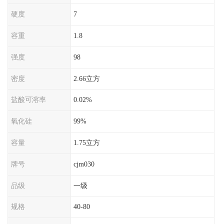
硬度
7
容重
1.8
强度
98
密度
2.66立方
盐酸可溶率
0.02%
氧化硅
99%
容量
1.75立方
牌号
cjm030
品级
一级
规格
40-80