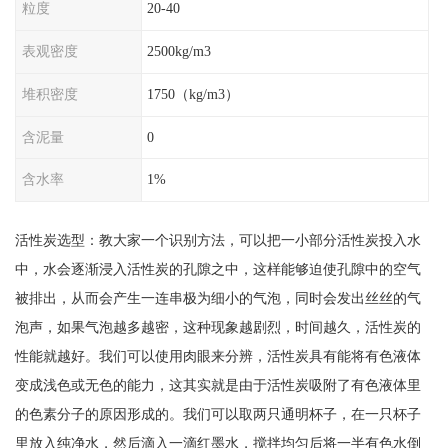
粒度
20-40
表观密度
2500kg/m3
堆积密度
1750（kg/m3）
含泥量
0
含水率
1%
活性炭选型：教大家一个识别方法，可以把一小部分活性炭投入水
中，水会逐渐浸入活性炭的孔隙之中，这样能够迫使孔隙中的空气
被排出，从而会产生一连串极为细小的气泡，同时会发出丝丝的气
泡声，如果气泡越多越密，这种现象越剧烈，时间越久，活性炭的
性能就越好。我们可以使用肉眼来分辨，活性炭具有能将有色液体
变成浅色或无色的能力，这其实就是由于活性炭吸附了有色液体里
的色素分子的原因形成的。我们可以取两只通明杯子，在一只杯子
里放入纯净水，然后滴入一滴红墨水，搅拌均匀后将一半有色水倒