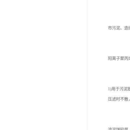
市污泥、造
阳离子聚丙烯
1)用于污
压滤时不散
流泥饼较厚