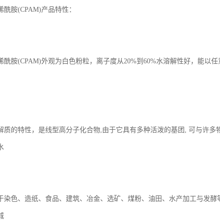
酰胺(CPAM)产品特性：
烯酰胺(CPAM)外观为白色粉粒，离子度从20%到60%水溶解性好，能
解质的特性，是线型高分子化合物,由于它具有多种活泼的基团, 可与许
水
于染色、造纸、食品、建筑、冶金、选矿、煤粉、油田、水产加工与发酵
城