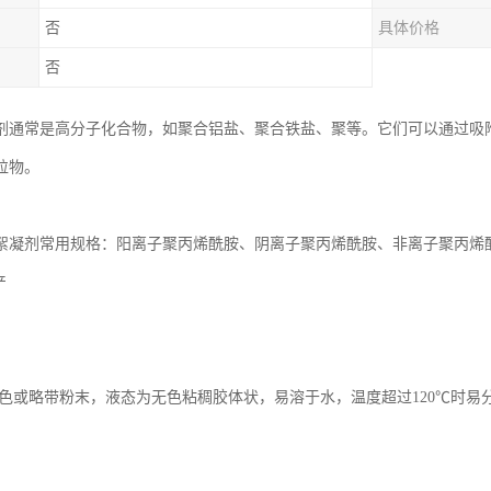
否
具体价格
否
剂通常是高分子化合物，如聚合铝盐、聚合铁盐、聚等。它们可以通过吸
粒物。
絮凝剂常用规格：阳离子聚丙烯酰胺、阴离子聚丙烯酰胺、非离子聚丙烯酰胺。分
产
白色或略带粉末，液态为无色粘稠胶体状，易溶于水，温度超过120℃时易