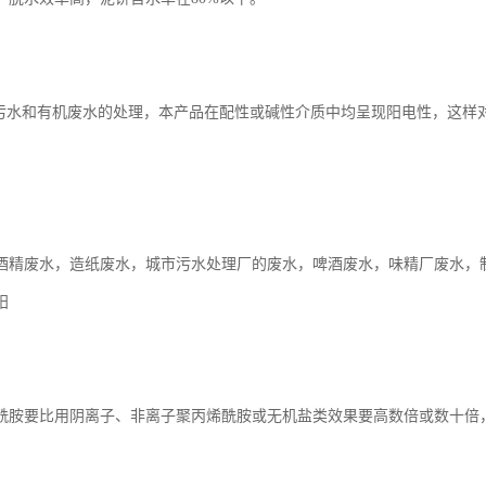
活污水和有机废水的处理，本产品在配性或碱性介质中均呈现阳电性，这样
。
酒精废水，造纸废水，城市污水处理厂的废水，啤酒废水，味精厂废水，
阳
酰胺要比用阴离子、非离子聚丙烯酰胺或无机盐类效果要高数倍或数十倍