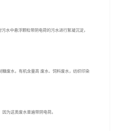
对污水中悬浮颗粒带阴电荷的污水进行絮凝沉淀，
制糖废水，有机含量高 废水、饲料废水，纺织印染
，因为这类废水普遍带阴电荷。