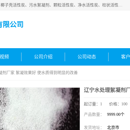
北京中航豫泓环保技术有限公司主要生产经营蜂窝状活性炭、椰子壳活性炭、污水絮凝剂、颗粒活性炭、净水活性炭、柱状活性炭等水处理和空气净化产品，品质信赖、服务保障。是您理想的合作伙伴。欢迎来电咨询！
有限公司
视频
公司介绍
公司动态
客
凝剂厂家 絮凝效果好 使水质得到明显的改善
辽宁水处理絮凝剂厂
起订量：1 价格：100
产品数量：
9999.00个
发货地址：
北京市