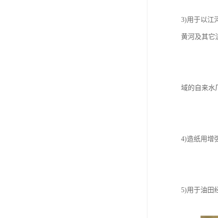
3)用于以
黄河及其它
域的自来水
4)造纸用
5)用于油