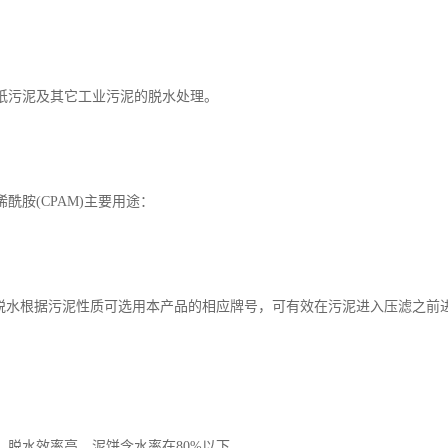
纸污泥及其它工业污泥的脱水处理。
酰胺(CPAM)主要用途：
泥脱水根据污泥性质可选用本产品的相应牌号，可有效在污泥进入压滤之前
，
，脱水效率高，泥饼含水率在80%以下。